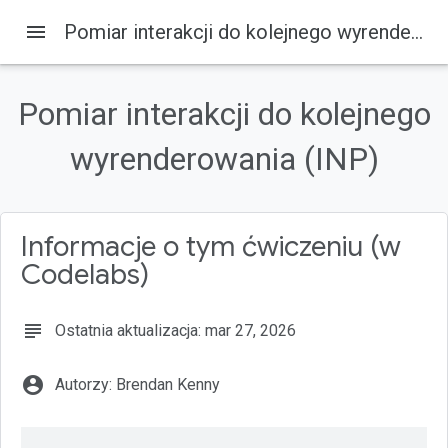
menu
Pomiar interakcji do kolejnego wyrenderowania (INP)
Codelabs
Na tej stronie
1. Wprowadzenie
Pomiar interakcji do kolejnego
Wymagania wstępne
wyrenderowania (INP)
Czego się nauczysz
Co będzie potrzebne
2. Konfiguracja
Informacje o tym ćwiczeniu (w
Codelabs)
subject
Ostatnia aktualizacja: mar 27, 2026
account_circle
Autorzy: Brendan Kenny