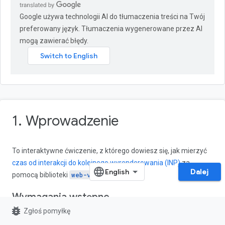
Google używa technologii AI do tłumaczenia treści na Twój
preferowany język. Tłumaczenia wygenerowane przez AI
mogą zawierać błędy.
1. Wprowadzenie
To interaktywne ćwiczenie, z którego dowiesz się, jak mierzyć
czas od interakcji do kolejnego wyrenderowania (INP)
za
Dalej
pomocą biblioteki
web-vitals
.
Wymagania wstępne
bug_report
Zgłoś pomyłkę
Znajomość języków HTML i JavaScript.