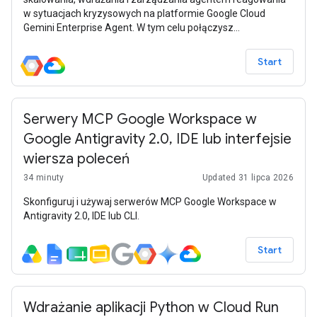
w sytuacjach kryzysowych na platformie Google Cloud
Gemini Enterprise Agent. W tym celu połączysz
standardowe narzędzia CLI z interfejsem wiersza poleceń
Antigravity, który został ulepszony o umiejętności interfejsu
Start
wiersza poleceń agentów i zestaw Agent Development Kit.
Serwery MCP Google Workspace w
Google Antigravity 2.0, IDE lub interfejsie
wiersza poleceń
34 minuty
Updated 31 lipca 2026
Skonfiguruj i używaj serwerów MCP Google Workspace w
Antigravity 2.0, IDE lub CLI.
Start
Wdrażanie aplikacji Python w Cloud Run