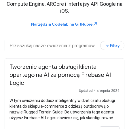
Compute Engine, ARCore i interfejsy API Google na
iOS.
north_east
Narzędzia Codelab na GitHubie
filter_list
Filtry
Tworzenie agenta obsługi klienta
opartego na AI za pomocą Firebase AI
Logic
Updated 4 sierpnia 2026
W tym ćwiczeniu dodasz inteligentny widżet czatu obsługi
klienta do sklepu e-commerce z odzieżą outdoorową o
nazwie Rugged Terrain Guide. Do utworzenia tego agenta
użyjesz Firebase AI Logic i dowiesz się, jak skonfigurować
szablon promptu po stronie