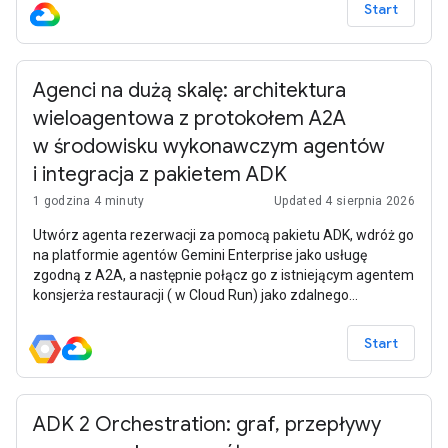
Start
Agenci na dużą skalę: architektura
wieloagentowa z protokołem A2A
w środowisku wykonawczym agentów
i integracja z pakietem ADK
1 godzina 4 minuty
Updated 4 sierpnia 2026
Utwórz agenta rezerwacji za pomocą pakietu ADK, wdróż go
na platformie agentów Gemini Enterprise jako usługę
zgodną z A2A, a następnie połącz go z istniejącym agentem
konsjerża restauracji ( w Cloud Run) jako zdalnego
subagenta. W ten sposób utworzysz system wieloagentowy,
w którym wyszukiwanie menu i rezerwacje są obsługiwane
Start
przez oddzielnych, niezależnie wdrażanych agentów.
ADK 2 Orchestration: graf, przepływy