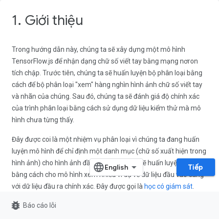
1. Giới thiệu
Trong hướng dẫn này, chúng ta sẽ xây dựng một mô hình
TensorFlow.js để nhận dạng chữ số viết tay bằng mạng nơron
tích chập. Trước tiên, chúng ta sẽ huấn luyện bộ phân loại bằng
cách để bộ phân loại "xem" hàng nghìn hình ảnh chữ số viết tay
và nhãn của chúng. Sau đó, chúng ta sẽ đánh giá độ chính xác
của trình phân loại bằng cách sử dụng dữ liệu kiểm thử mà mô
hình chưa từng thấy.
Đây được coi là một nhiệm vụ phân loại vì chúng ta đang huấn
luyện mô hình để chỉ định một danh mục (chữ số xuất hiện trong
hình ảnh) cho hình ảnh đầu vào. Chúng ta sẽ huấn luyện mô hình
Tiếp
bằng cách cho mô hình xem nhiều ví dụ về dữ liệu đầu vào cùng
với dữ liệu đầu ra chính xác. Đây được gọi là
học có giám sát
.
bug_report
Báo cáo lỗi
Sản phẩm bạn sẽ tạo ra