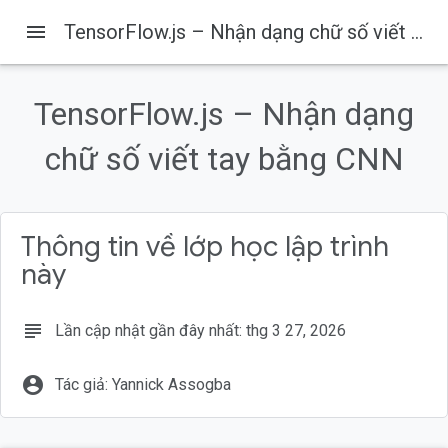
menu
TensorFlow.js – Nhận dạng chữ số viết tay bằng CNN
Codelabs
TensorFlow.js – Nhận dạng
Trên trang này
chữ số viết tay bằng CNN
Sản phẩm bạn sẽ tạo ra
Kiến thức bạn sẽ học được
Bạn cần có
Tạo một trang HTML và thêm JavaScript
Thông tin về lớp học lập trình
Tạo các tệp JavaScript cho dữ liệu và mã
này
subject
Lần cập nhật gần đây nhất: thg 3 27, 2026
account_circle
Tác giả: Yannick Assogba