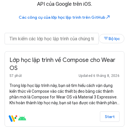
API của Google trên iOS.
north_east
Các công cụ của lớp học lập trình trên GitHub
filter_list
Bộ lọc
Lớp học lập trình về Compose cho Wear
OS
57 phút
Updated 6 tháng 8, 2026
Trong lớp học lập trình này, bạn sẽ tìm hiểu cách vận dụng
kiến thức về Compose vào các thiết bị đeo bằng các thành
phần mới là Compose for Wear OS và Material 3 Expressive.
Khi hoàn thành lớp học này, bạn sẽ tạo được các thành phần
kết hợp cả đơn giản lẫn nâng cao trong một ứng dụng dành
cho thiết bị đeo.
Start