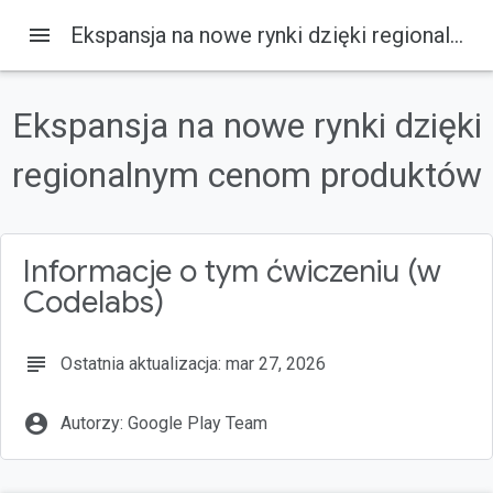
menu
Ekspansja na nowe rynki dzięki regionalnym cenom produktów
Ekspansja na nowe rynki dzięki
Na tej stronie
regionalnym cenom produktów
1. Wprowadzenie
Odbiorcy
Czego się nauczysz...
Co będzie Ci potrzebne...
Informacje o tym ćwiczeniu (w
2. Premiera produktu kupowanego raz
Codelabs)
subject
Ostatnia aktualizacja: mar 27, 2026
account_circle
Autorzy: Google Play Team