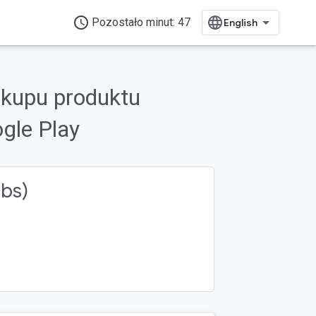
access_time
Pozostało minut: 47
akupu produktu
gle Play
abs)