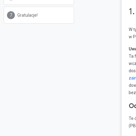
1
Gratulacje!
W t
w P
Uw
Ta 
wcz
dos
zai
dow
bez
Od
Te 
(PB