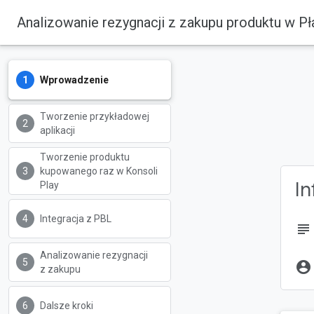
Analizowanie rezygnacji z zakupu produktu w P
Wprowadzenie
Tworzenie przykładowej
aplikacji
Tworzenie produktu
kupowanego raz w Konsoli
In
Play
Integracja z PBL
subject
Analizowanie rezygnacji
account_circle
z zakupu
Dalsze kroki