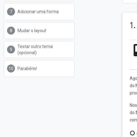
Adicionar uma forma
1
Mudar o layout
Testar outro tema
(opcional)
Parabéns!
Ago
do 
pro
Nos
do
com
O 