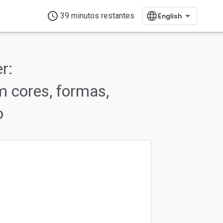
access_time
39 minutos restantes
r:
 cores, formas,
o