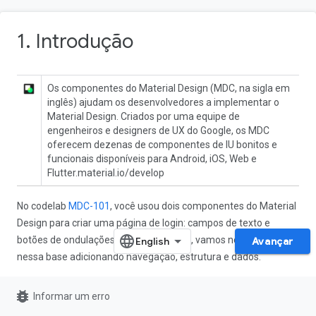
1. Introdução
Os componentes do Material Design (MDC, na sigla em
inglês) ajudam os desenvolvedores a implementar o
Material Design. Criados por uma equipe de
engenheiros e designers de UX do Google, os MDC
oferecem dezenas de componentes de IU bonitos e
funcionais disponíveis para Android, iOS, Web e
Flutter.material.io/develop
No codelab
MDC-101
, você usou dois componentes do Material
Design para criar uma página de login: campos de texto e
botões de ondulações com tinta. Agora, vamos nos aprofundar
Avançar
nessa base adicionando navegação, estrutura e dados.
O que você criará
bug_report
Informar um erro