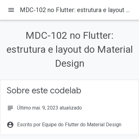
menu
MDC-102 no Flutter: estrutura e layout do Material Design
MDC-102 no Flutter:
Nesta página
estrutura e layout do Material
Introdução
O que você vai criar
Design
Componentes e subsistemas do Flutter do Material Design neste
codelab
Configurar o ambiente de desenvolvimento do Flutter
Fazer o download do app inicial do codelab
Sobre este codelab
subject
Último mai. 9, 2023 atualizado
account_circle
Escrito por Equipe do Flutter do Material Design