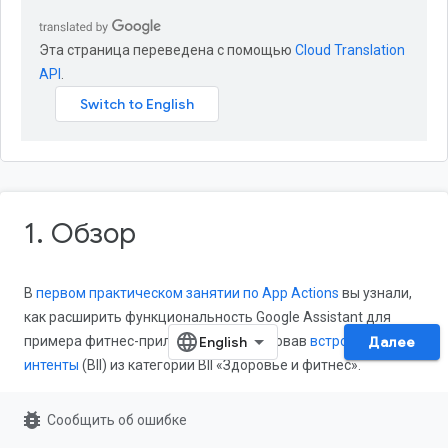
Эта страница переведена с помощью
Cloud Translation
API
.
1. Обзор
В
первом практическом занятии по App Actions
вы узнали,
как расширить функциональность Google Assistant для
примера фитнес-приложения, реализовав
встроенные
Далее
интенты
(BII) из категории BII «Здоровье и фитнес».
Функция App Actions позволяет пользователям запускать
bug_report
Сообщить об ошибке
определенные функции приложений непосредственно из