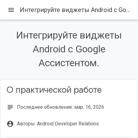
menu
Интегрируйте виджеты Android с Google Ассистентом.
Содержание
Что вы построите
Интегрируйте виджеты
Предварительные требования
Виджет FitActions
Android с Google
Добавить поддержку помощника
Ассистентом.
Загрузите базовые файлы.
О практической работе
subject
Последнее обновление: мар. 16, 2026
account_circle
Авторы: Android Developer Relations