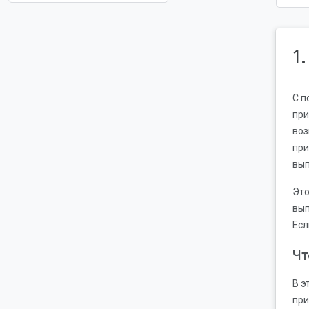
1
С п
при
воз
при
вып
Это
вып
Есл
Чт
В э
при