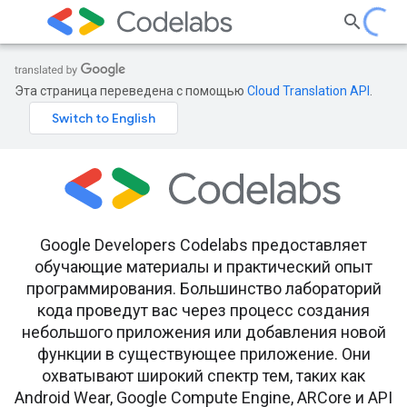
Эта страница переведена с помощью
Cloud Translation API
.
Google Developers Codelabs предоставляет
обучающие материалы и практический опыт
программирования. Большинство лабораторий
кода проведут вас через процесс создания
небольшого приложения или добавления новой
функции в существующее приложение. Они
охватывают широкий спектр тем, таких как
Android Wear, Google Compute Engine, ARCore и API