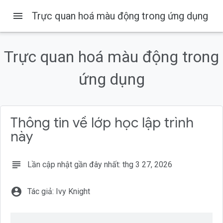
menu
Trực quan hoá màu động trong ứng dụng
Trên trang này
1. Giới thiệu
Trực quan hoá màu động trong
Kiến thức bạn sẽ học được
Điều kiện tiên quyết
ứng dụng
Bạn cần có
2. Bắt đầu
Thông tin về lớp học lập trình
này
subject
Lần cập nhật gần đây nhất: thg 3 27, 2026
account_circle
Tác giả: Ivy Knight