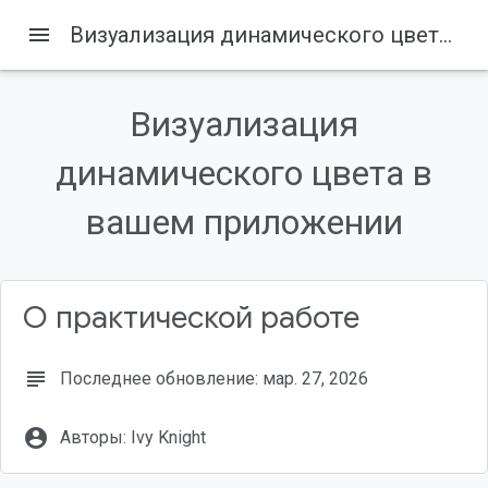
menu
Визуализация динамического цвета в вашем приложении
Визуализация
Содержание
1. Введение
динамического цвета в
Что вы узнаете
вашем приложении
Предварительные требования
Что вам понадобится
2. Начните
О практической работе
subject
Последнее обновление: мар. 27, 2026
account_circle
Авторы: Ivy Knight