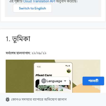
এই পৃষ্ঠাটি
Cloud Translation API
অনুবাদ করেছে।
1. ভূমিকা
সর্বশেষ হালনাগাদ:
২১/০৯/২১
পরবর্তী
bug_report
কোনও সমস্যার ব্যাপারে অভিযোগ জানান