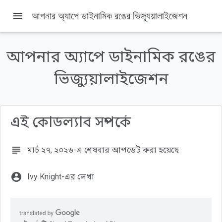
menu
আপনার অ্যাপে ডাইনামিক রঙের ভিজ্যুয়ালাইজেশন
এই পৃষ্ঠায় যা যা আছে
১. ভূমিকা
আপনার অ্যাপে ডাইনামিক রঙের
আপনি যা শিখবেন
পূর্বশর্ত
ভিজ্যুয়ালাইজেশন
আপনার যা যা লাগবে
২. শুরু করুন
এই কোডল্যাব সম্পর্কে
subject
মার্চ ২৭, ২০২৬-এ শেষবার আপডেট করা হয়েছে
account_circle
Ivy Knight-এর লেখা