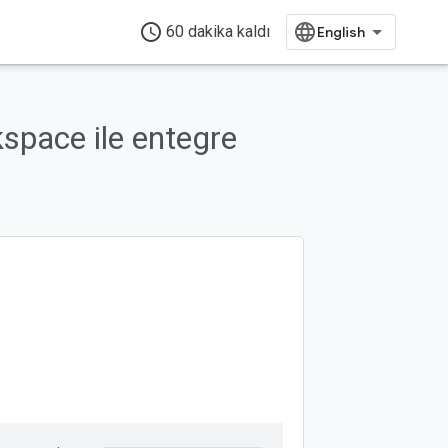
access_time
60 dakika kaldı
space ile entegre