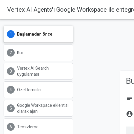
Vertex AI Agents'ı Google Workspace ile enteg
Başlamadan önce
Kur
Vertex AI Search
uygulaması
B
Özel temsilci
subject
Google Workspace eklentisi
olarak ajan
account_circle
Temizleme