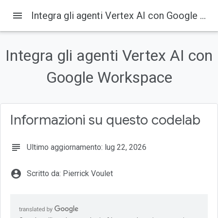
menu
Integra gli agenti Vertex AI con Google Workspace
Su questa pagina
Che cos'è Vertex AI?
Integra gli agenti Vertex AI con
Cos'è Google Workspace?
Quali tipi di integrazioni personalizzate?
Google Workspace
Prerequisiti
Cosa creerai
Informazioni su questo codelab
subject
Ultimo aggiornamento: lug 22, 2026
account_circle
Scritto da: Pierrick Voulet