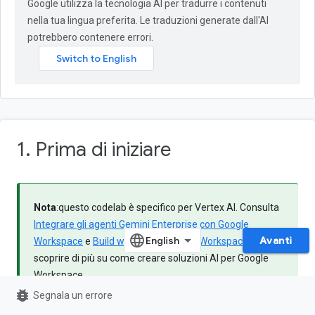
Google utilizza la tecnologia AI per tradurre i contenuti
nella tua lingua preferita. Le traduzioni generate dall'AI
potrebbero contenere errori.
1. Prima di iniziare
Nota
:questo codelab è specifico per Vertex AI. Consulta
Integrare gli agenti Gemini Enterprise con Google
Avanti
Workspace
e
Build with AI per Google Workspace
per
scoprire di più su come creare soluzioni AI per Google
Workspace.
bug_report
Segnala un errore