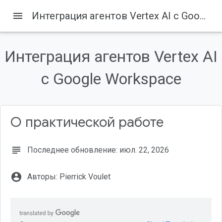
menu
Интеграция агентов Vertex AI с Google Workspace
Интеграция агентов Vertex AI
Содержание
Что такое Vertex AI?
с Google Workspace
Что такое Google Workspace?
Какие именно пользовательские интеграции?
Предварительные требования
О практической работе
Что вы построите
subject
Последнее обновление: июл. 22, 2026
account_circle
Авторы: Pierrick Voulet