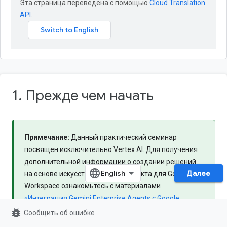
Эта страница переведена с помощью
Cloud Translation
API
.
1. Прежде чем начать
Примечание:
Данный практический семинар
посвящен исключительно Vertex AI. Для получения
дополнительной информации о создании решений
Далее
на основе искусственного интеллекта для Google
Workspace ознакомьтесь с материалами
«Интеграция Gemini Enterprise Agents с Google
Workspace»
и
«Создание решений с использованием
bug_report
Сообщить об ошибке
ИИ для Google
Workspace».