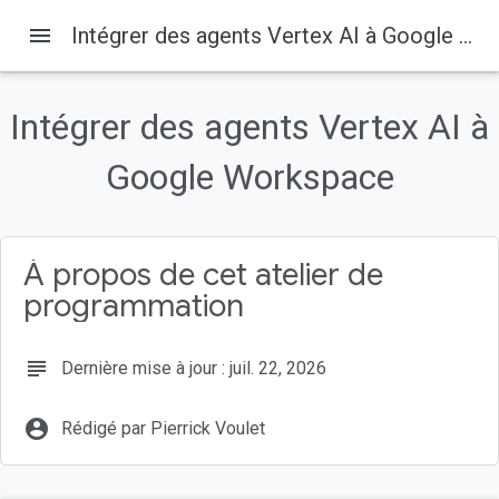
menu
Intégrer des agents Vertex AI à Google Workspace
Intégrer des agents Vertex AI à
Sur cette page
1. Avant de commencer
Google Workspace
Qu'est-ce que Vertex AI ?
Qu'est-ce que Google Workspace ?
Quels types d'intégrations personnalisées ?
À propos de cet atelier de
Prérequis
programmation
subject
Dernière mise à jour : juil. 22, 2026
account_circle
Rédigé par Pierrick Voulet