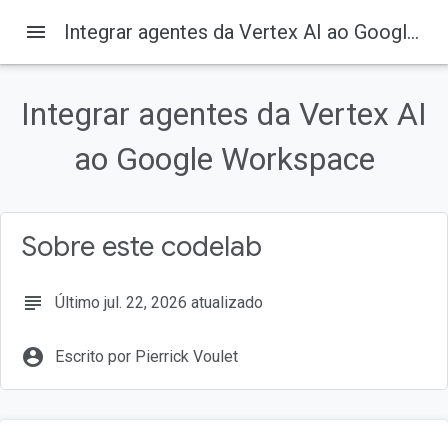
menu
Integrar agentes da Vertex AI ao Google Workspace
Integrar agentes da Vertex AI
Nesta página
O que é a Vertex AI?
ao Google Workspace
O que é o Google Workspace?
Que tipo de integrações personalizadas?
Pré-requisitos
Sobre este codelab
O que você criará
subject
Último jul. 22, 2026 atualizado
account_circle
Escrito por Pierrick Voulet