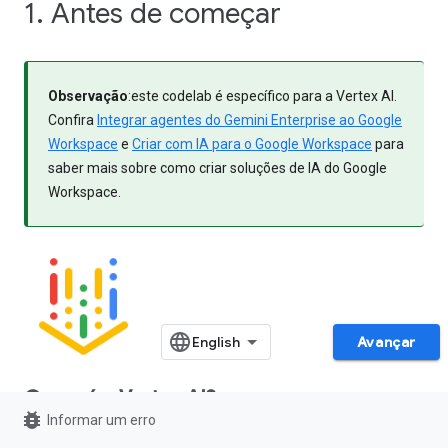
1. Antes de começar
Observação
:este codelab é específico para a Vertex AI.
Confira
Integrar agentes do Gemini Enterprise ao Google
Workspace
e
Criar com IA para o Google Workspace
para
saber mais sobre como criar soluções de IA do Google
Workspace.
Avançar
O que é a Vertex AI?
bug_report
Informar um erro
A Vertex AI é a plataforma de desenvolvimento unificada do