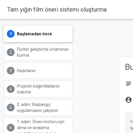
Tam yığın film öneri sistemi oluşturma
Codelabs
Başlamadan önce
Flutter geliştirme ortamınızı
kurma
B
Hazırlanın
subject
Projenin bağımlılıklarını
indirme
account_circle
0. adım: Başlangıç
uygulamasını çalıştırın
1. adım: Öneri motoru için
alma ve sıralama
t