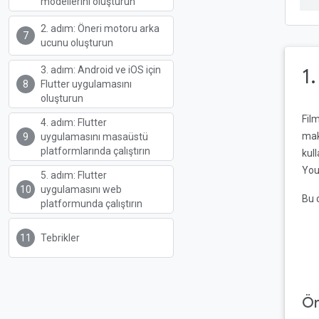
modellerini oluşturun
2. adım: Öneri motoru arka
ucunu oluşturun
3. adım: Android ve iOS için
1
Flutter uygulamasını
oluşturun
Film
4. adım: Flutter
maki
uygulamasını masaüstü
platformlarında çalıştırın
kul
You
5. adım: Flutter
uygulamasını web
Bu 
platformunda çalıştırın
Tebrikler
Ön