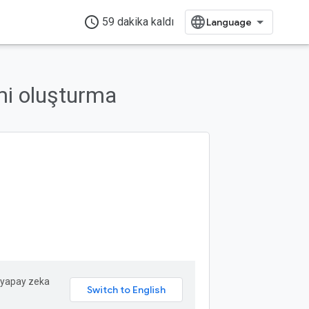
access_time
59 dakika kaldı
emi oluşturma
in yapay zeka