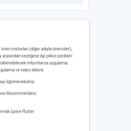
öneri motorları (diğer adıyla önericiler),
rasından seçtiğiniz ilgi çekici içerikleri
a yüklenebilecek milyonlarca uygulama,
ygulama ve video eklenir.
mayı öğreneceksiniz:
orFlow Recommenders
urmak üzere Flutter