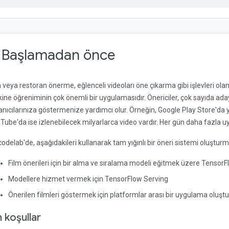
. Başlamadan önce
 veya restoran önerme, eğlenceli videoları öne çıkarma gibi işlevleri olan 
ne öğreniminin çok önemli bir uygulamasıdır. Önericiler, çok sayıda aday a
lanıcılarınıza göstermenize yardımcı olur. Örneğin, Google Play Store'd
Tube'da ise izlenebilecek milyarlarca video vardır. Her gün daha fazla u
codelab'de, aşağıdakileri kullanarak tam yığınlı bir öneri sistemi oluştur
Film önerileri için bir alma ve sıralama modeli eğitmek üzere Tens
Modellere hizmet vermek için TensorFlow Serving
Önerilen filmleri göstermek için platformlar arası bir uygulama oluşt
 koşullar