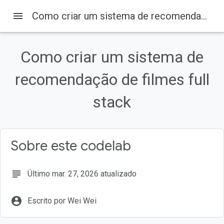
menu
Como criar um sistema de recomendação de filmes full stack
Codelabs
Como criar um sistema de
Nesta página
recomendação de filmes full
1. Antes de começar
Pré-requisitos
stack
O que você vai aprender
O que é necessário
2. Configurar o ambiente de desenvolvimento do Flutter
Sobre este codelab
subject
Último mar. 27, 2026 atualizado
account_circle
Escrito por Wei Wei