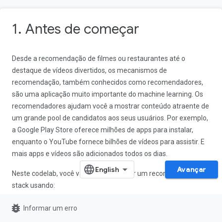
1. Antes de começar
Desde a recomendação de filmes ou restaurantes até o
destaque de vídeos divertidos, os mecanismos de
recomendação, também conhecidos como recomendadores,
são uma aplicação muito importante do machine learning. Os
recomendadores ajudam você a mostrar conteúdo atraente de
um grande pool de candidatos aos seus usuários. Por exemplo,
a Google Play Store oferece milhões de apps para instalar,
enquanto o YouTube fornece bilhões de vídeos para assistir. E
mais apps e vídeos são adicionados todos os dias.
Avançar
Neste codelab, você vai aprender a criar um recomendador full-
stack usando:
TensorFlow Recommenders para treinar um modelo de
bug_report
Informar um erro
recuperação e classificação para recomendações de