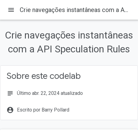
menu
Crie navegações instantâneas com a API Speculation Rules
Codelabs
Crie navegações instantâneas
Nesta página
com a API Speculation Rules
Introdução
Pré-requisitos
O que você vai aprender
O que é necessário
Sobre este codelab
Configurar o ambiente
subject
Último abr. 22, 2024 atualizado
account_circle
Escrito por Barry Pollard