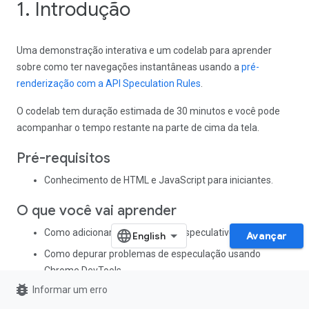
1. Introdução
Uma demonstração interativa e um codelab para aprender
sobre como ter navegações instantâneas usando a
pré-
renderização com a API Speculation Rules
.
O codelab tem duração estimada de 30 minutos e você pode
acompanhar o tempo restante na parte de cima da tela.
Pré-requisitos
Conhecimento de HTML e JavaScript para iniciantes.
O que você vai aprender
Como adicionar carregamento especulativo a um site.
Avançar
Como depurar problemas de especulação usando
Chrome DevTools.
bug_report
Informar um erro
O que é necessário