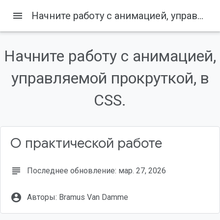
menu
Начните работу с анимацией, управляемой прокруткой, в CSS.
Начните работу с анимацией,
Содержание
управляемой прокруткой, в
1. Прежде чем начать
Что вы узнаете
CSS.
Что вам понадобится
2. Настройка
3. Изучите временные рамки анимации.
О практической работе
subject
Последнее обновление: мар. 27, 2026
account_circle
Авторы: Bramus Van Damme