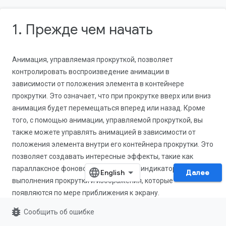
1. Прежде чем начать
Анимация, управляемая прокруткой, позволяет
контролировать воспроизведение анимации в
зависимости от положения элемента в контейнере
прокрутки. Это означает, что при прокрутке вверх или вниз
анимация будет перемещаться вперед или назад. Кроме
того, с помощью анимации, управляемой прокруткой, вы
также можете управлять анимацией в зависимости от
положения элемента внутри его контейнера прокрутки. Это
позволяет создавать интересные эффекты, такие как
параллаксное фоновое изображение, индикаторы
Далее
выполнения прокрутки и изображения, которые
появляются по мере приближения к экрану.
bug_report
Сообщить об ошибке
В Chrome 115 появилась поддержка набора классов
JavaScript и свойств CSS, позволяющих легко создавать