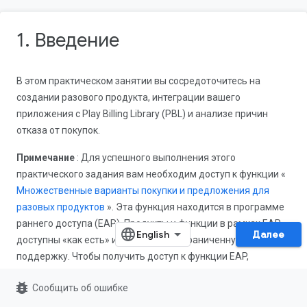
1. Введение
В этом практическом занятии вы сосредоточитесь на
создании разового продукта, интеграции вашего
приложения с Play Billing Library (PBL) и анализе причин
отказа от покупок.
Примечание
: Для успешного выполнения этого
практического задания вам необходим доступ к функции «
Множественные варианты покупки и предложения для
разовых продуктов
». Эта функция находится в программе
раннего доступа (EAP). Продукты и функции в рамках EAP
Далее
доступны «как есть» и могут иметь ограниченную
поддержку. Чтобы получить доступ к функции EAP,
отправьте запрос, используя
форму заявки на участие в
bug_report
Сообщить об ошибке
программе EAP для разовых продуктов
. Однако, если вы
хотите понять только, как анализировать отказы от покупок