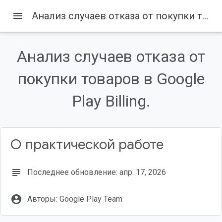
menu
Анализ случаев отказа от покупки товаров в Google Play Billing.
Содержание
1. Введение
Анализ случаев отказа от
Аудитория
Что вы узнаете...
покупки товаров в Google
Что вам понадобится...
Play Billing.
2. Создайте демонстрационное приложение.
О практической работе
subject
Последнее обновление: апр. 17, 2026
account_circle
Авторы: Google Play Team