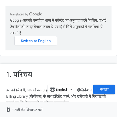
Google आपकी पसंदीदा भाषा में कॉन्टेंट का अनुवाद करने के लिए, एआई
टेक्नोलॉजी का इस्तेमाल करता है. एआई से मिले अनुवादों में गलतियां हो
सकती हैं.
1. परिचय
अगला
इस कोडलैब में, आपको वन-टाइम प्रॉडक्ट बनाने, अपने ऐप्लिकेशन को Play
Billing Library (पीबीएल) के साथ इंटिग्रेट करने, और खरीदारी में गिरावट की
वजहों का विश्लेषण करने पर फ़ोकस करना होगा.
bug_report
गलती की शिकायत करें
ध्यान दें
: इस कोडलैब को पूरा करने के लिए, आपके पास
वन-टाइम प्रॉडक्ट के लिए