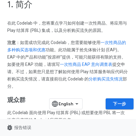
1. 简介
在此 Codelab 中，您将重点学习如何创建一次性商品、将应用与
Play 结算库 (PBL) 集成，以及分析购买流失的原因。
注意
：如需成功完成此 Codelab，您需要能够使用
一次性商品的
多种购买选项和优惠
功能。此功能属于抢先体验计划 (EAP)。
EAP 中的产品和功能“按原样”提供，可能只能获得有限的支持。
如要使用 EAP 功能，请填写
一次性商品 EAP 意向调查表
提交申
请。不过，如果您只是想了解如何使用 Play 结算服务响应代码分
析购买流失情况，请直接前往此 Codelab 的
分析购买流失情况
部
分。
观众群
下一步
此 Codelab 面向使用 Play 结算库 (PBL) 或想要使用 PBL 将一次
性商品变现的 Android 应用开发者。
bug_report
报告错误
学习内容…