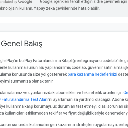
Google, içerikleri tercih ettiğiniz dile çevirmek iç
eknolojisini kullanır. Yapay zeka çevirilerinde hata olabilir.
. Genel Bakış
gle Play'in bu Play Faturalandırma Kitaplığı entegrasyonu codelab'i ile ge
enle kullanıma sunun. Bu yapılandırılmış codelab, güvenilir satın alma i
ulama konusunda size yol göstererek
para kazanma hedeflerinizi
deste
eyimi sunmanıza olanak tanır.
ulamalarınız ve oyunlarınızdaki abonelikler ve tek seferlik ürünler için
Ge
y Faturalandırma Test Alanı
'nı ayarlamanıza yardımcı olacağız. Abone k
üye kullanıma karşı korumayı, uç durumları test etmeyi, olası sorunları s
ıca kullanıcıları etkilemeden teklifler ve fiyat değişiklikleriyle denemele
kursun sonunda, kullanıcıları geri kazanma stratejileri uygulamaya, entegr