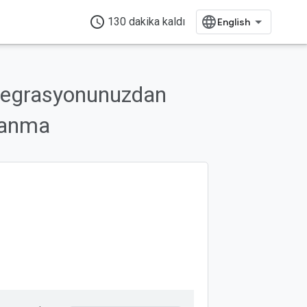
access_time
130 dakika kaldı
ntegrasyonunuzdan
rlanma