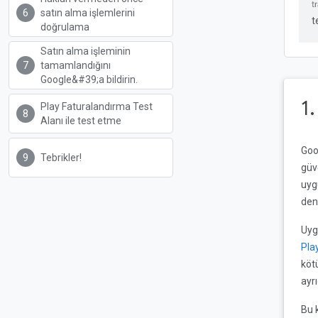
satın alma işlemlerini
t
doğrulama
Satın alma işleminin
tamamlandığını
Google&#39;a bildirin.
1
Play Faturalandırma Test
Alanı ile test etme
Goo
Tebrikler!
güv
uyg
den
Uyg
Pla
köt
ayr
Bu 