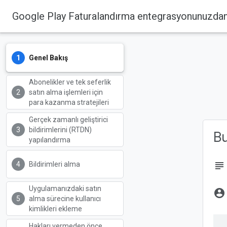
Google Play Faturalandırma entegrasyonunuzdan 
Genel Bakış
Abonelikler ve tek seferlik
satın alma işlemleri için
para kazanma stratejileri
Gerçek zamanlı geliştirici
bildirimlerini (RTDN)
B
yapılandırma
subject
Bildirimleri alma
Uygulamanızdaki satın
account_circle
alma sürecine kullanıcı
kimlikleri ekleme
Hakları vermeden önce