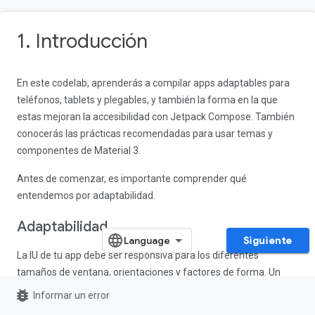
1. Introducción
En este codelab, aprenderás a compilar apps adaptables para
teléfonos, tablets y plegables, y también la forma en la que
estas mejoran la accesibilidad con Jetpack Compose. También
conocerás las prácticas recomendadas para usar temas y
componentes de Material 3.
Antes de comenzar, es importante comprender qué
entendemos por adaptabilidad.
Adaptabilidad
Siguiente
La IU de tu app debe ser responsiva para los diferentes
tamaños de ventana, orientaciones y factores de forma. Un
diseño adaptable cambia en función del espacio de pantalla
bug_report
Informar un error
disponible. Estos cambios varían desde simples ajustes de