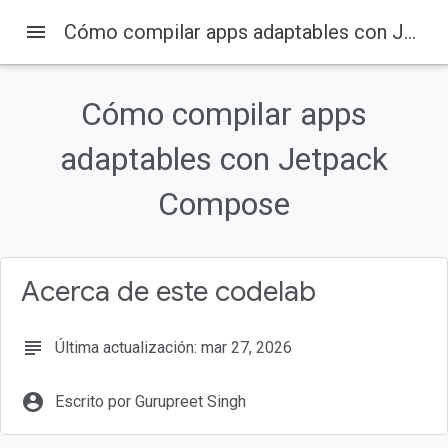
menu
Cómo compilar apps adaptables con Jetpack Compose
En esta página
1. Introducción
Cómo compilar apps
Adaptabilidad
Qué aprenderás
adaptables con Jetpack
Requisitos
Compose
Qué compilarás
Acerca de este codelab
subject
Última actualización: mar 27, 2026
account_circle
Escrito por Gurupreet Singh