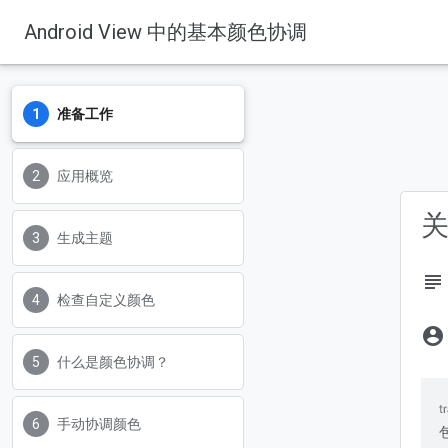
Android View 中的基本颜色协调
准备工作
Codelabs
应用概览
关
生成主题
subject
检查自定义颜色
account_circle
什么是颜色协调？
手动协调颜色