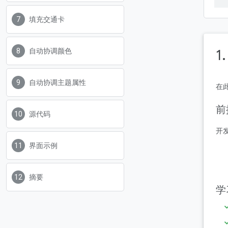
填充交通卡
1
自动协调颜色
自动协调主题属性
在
前
源代码
开
界面示例
摘要
学