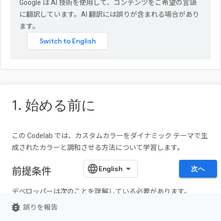
Google は AI 技術を使用して、コンテンツをご希望の言語
に翻訳しています。AI 翻訳には誤りが含まれる場合があり
ます。
1
.
始める前に
この Codelab では、カスタムカラーをダイナミック テーマで生
成されたカラーと調和させる方法について学習します。
次へ
前提条件
デベロッパーは次のことを理解している必要があります。
bug_report
誤りを報告
Android の基本的なテーマ設定のコンセプト