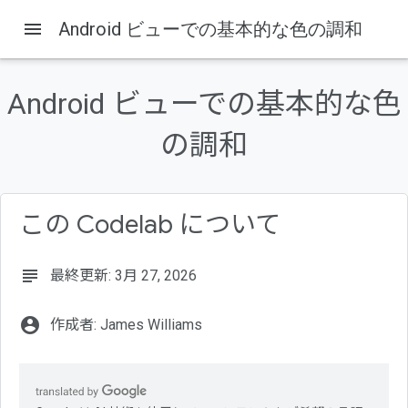
menu
Android ビューでの基本的な色の調和
Codelabs
このページの内容
前提条件
Android ビューでの基本的な色
学習内容
の調和
必要なもの
新しいエクスポート値について
調和させるかどうかを判断する
この Codelab について
subject
最終更新: 3月 27, 2026
account_circle
作成者: James Williams