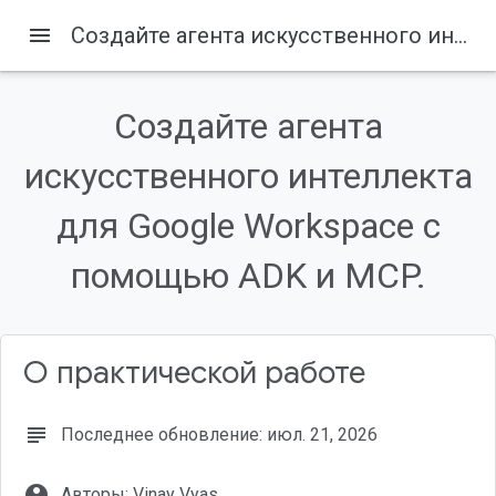
menu
Создайте агента искусственного интеллекта для Google Workspace с помощью ADK и MCP.
Создайте агента
Содержание
искусственного интеллекта
1. Введение
Что вы будете делать
для Google Workspace с
Что вам понадобится
2. Прежде чем начать
помощью ADK и MCP.
Создайте или выберите проект Google Cloud.
О практической работе
subject
Последнее обновление: июл. 21, 2026
account_circle
Авторы: Vinay Vyas