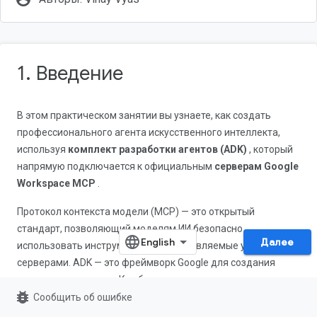
1. Введение
В этом практическом занятии вы узнаете, как создать
профессионального агента искусственного интеллекта,
используя
комплект разработки агентов (ADK)
, который
напрямую подключается к официальным
серверам Google
Workspace MCP
.
Протокол контекста модели (MCP) — это открытый
стандарт, позволяющий моделям ИИ безопасно
Далее
использовать инструменты, предоставляемые удаленными
серверами. ADK — это фреймворк Google для создания
автономных агентов. Комбинируя их, вы можете создавать
bug_report
высоконастраиваемых агентов, основанных на ваших
Сообщить об ошибке
данных из Gmail, Google Drive, Google Calendar, Google Chat и