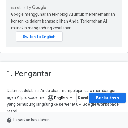
Google menggunakan teknologi AI untuk menerjemahkan
konten ke dalam bahasa pilihan Anda. Terjemahan AI
mungkin mengandung kesalahan.
1. Pengantar
Dalam codelab ini, Anda akan mempelajari cara membangun
agen AI pro-code menggunakan
Agent Development Kit (ADK)
Berikutnya
yang terhubung langsung ke
server MCP Google Workspace
resmi.
bug_report
Laporkan kesalahan
Model Context Protocol (MCP) adalah standar terbuka yang