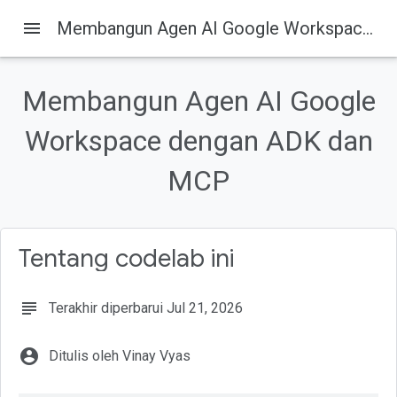
menu
Membangun Agen AI Google Workspace dengan ADK dan MCP
Membangun Agen AI Google
Pada halaman ini
Workspace dengan ADK dan
1. Pengantar
Yang akan Anda lakukan
MCP
Yang Anda butuhkan
2. Sebelum memulai
Membuat atau Memilih project Google Cloud
Tentang codelab ini
subject
Terakhir diperbarui Jul 21, 2026
account_circle
Ditulis oleh Vinay Vyas