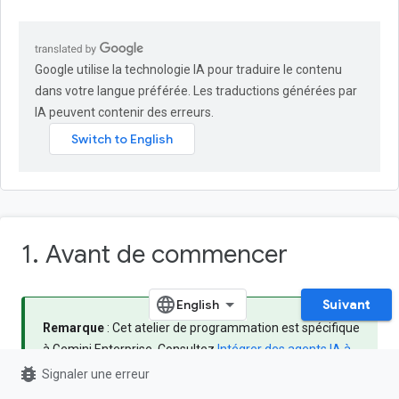
Google utilise la technologie IA pour traduire le contenu
dans votre langue préférée. Les traductions générées par
IA peuvent contenir des erreurs.
1. Avant de commencer
Suivant
Remarque
: Cet atelier de programmation est spécifique
à Gemini Enterprise. Consultez
Intégrer des agents IA à
bug_report
Google Workspace
et
Développer avec l'IA pour
Signaler une erreur
Google Workspace
pour en savoir plus sur la création de