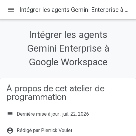
menu
Intégrer les agents Gemini Enterprise à Google Workspace
Intégrer les agents
Sur cette page
1. Avant de commencer
Gemini Enterprise à
Qu'est-ce que Gemini Enterprise ?
Google Workspace
Qu'est-ce que Google Workspace ?
Quels types d'intégrations personnalisées ?
Prérequis
À propos de cet atelier de
programmation
subject
Dernière mise à jour : juil. 22, 2026
account_circle
Rédigé par Pierrick Voulet