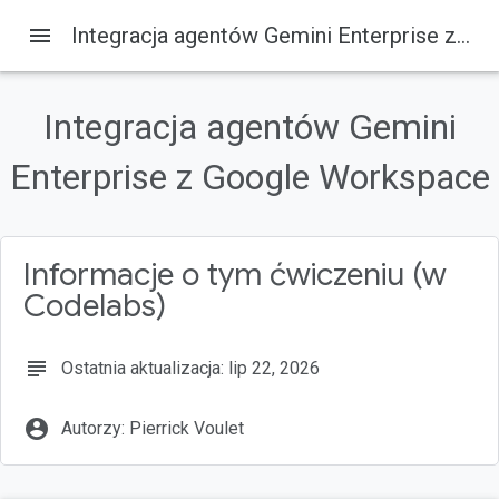
menu
Integracja agentów Gemini Enterprise z Google Workspace
Integracja agentów Gemini
Na tej stronie
Enterprise z Google Workspace
1. Zanim zaczniesz
Czym jest Gemini Enterprise?
Czym jest Google Workspace?
Jakie rodzaje integracji niestandardowych?
Informacje o tym ćwiczeniu (w
Wymagania wstępne
Codelabs)
subject
Ostatnia aktualizacja: lip 22, 2026
account_circle
Autorzy: Pierrick Voulet