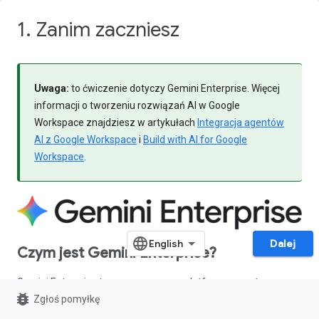
1. Zanim zaczniesz
Uwaga:
to ćwiczenie dotyczy Gemini Enterprise. Więcej
informacji o tworzeniu rozwiązań AI w Google
Workspace znajdziesz w artykułach
Integracja agentów
AI z Google Workspace
i
Build with AI for Google
Workspace
.
Dalej
Czym jest Gemini Enterprise?
Gemini Enterprise to zaawansowana platforma agentowa,
bug_report
Zgłoś pomyłkę
która zapewnia wszystkim pracownikom dostęp do
najlepszych funkcji AI od Google we wszystkich przepływach