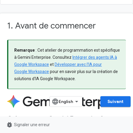
1. Avant de commencer
Remarque
: Cet atelier de programmation est spécifique
à Gemini Enterprise. Consultez
Intégrer des agents IA à
Google Workspace
et
Développer avec l'IA pour
Google Workspace
pour en savoir plus sur la création de
solutions d'IA Google Workspace.
Suivant
Qu'est-ce que Gemini Enterprise ?
bug_report
Signaler une erreur
Gemini Enterprise est une plate-forme agentique avancée qui