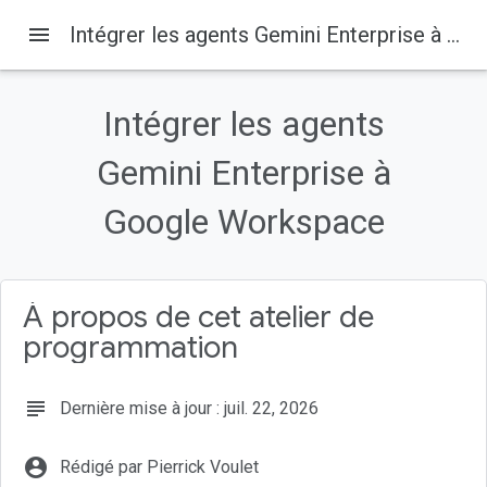
menu
Intégrer les agents Gemini Enterprise à Google Workspace
Intégrer les agents
Sur cette page
1. Avant de commencer
Gemini Enterprise à
Qu'est-ce que Gemini Enterprise ?
Google Workspace
Qu'est-ce que Google Workspace ?
Quels types d'intégrations personnalisées ?
Prérequis
À propos de cet atelier de
programmation
subject
Dernière mise à jour : juil. 22, 2026
account_circle
Rédigé par Pierrick Voulet