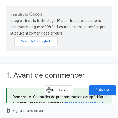
Google utilise la technologie IA pour traduire le contenu
dans votre langue préférée. Les traductions générées par
IA peuvent contenir des erreurs.
1. Avant de commencer
Suivant
Remarque
: Cet atelier de programmation est spécifique
à Gemini Enterprise. Consultez
Intégrer des agents IA à
bug_report
Google Workspace
et
Développer avec l'IA pour
Signaler une erreur
Google Workspace
pour en savoir plus sur la création de