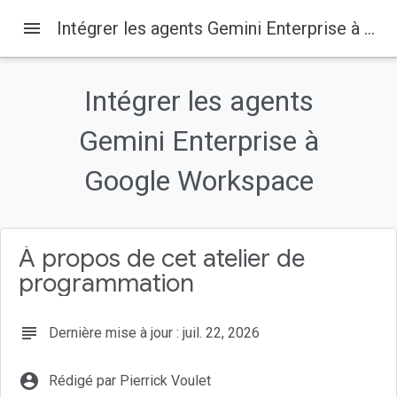
menu
Intégrer les agents Gemini Enterprise à Google Workspace
Sur cette page
Qu'est-ce que Gemini Enterprise ?
Intégrer les agents
Qu'est-ce que Google Workspace ?
Quels types d'intégrations personnalisées ?
Gemini Enterprise à
Prérequis
Google Workspace
Objectifs de l'atelier
À propos de cet atelier de
programmation
subject
Dernière mise à jour : juil. 22, 2026
account_circle
Rédigé par Pierrick Voulet