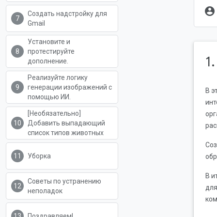
account_circle
Создать надстройку для
Gmail
Установите и
протестируйте
1
дополнение.
Реализуйте логику
генерации изображений с
В э
помощью ИИ.
инт
[Необязательно]
орг
Добавить выпадающий
рас
список типов животных
Соз
Уборка
обр
В и
Советы по устранению
для
неполадок
ком
Поздравляем!