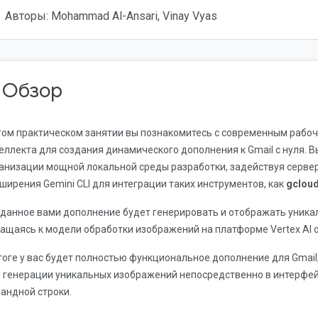
Авторы: Mohammad Al-Ansari, Vinay Vyas
. Обзор
том практическом занятии вы познакомитесь с современным рабоч
еллекта для создания динамического дополнения к Gmail с нуля. 
анизации мощной локальной среды разработки, задействуя серв
ширения Gemini CLI для интеграции таких инструментов, как
gclou
данное вами дополнение будет генерировать и отображать уника
ащаясь к модели обработки изображений на платформе Vertex AI от
тоге у вас будет полностью функциональное дополнение для Gmail,
 генерации уникальных изображений непосредственно в интерфейс
андной строки.