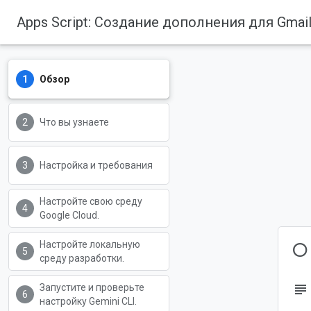
Apps Script: Создание дополнения для Gmail
Обзор
Что вы узнаете
Настройка и требования
Настройте свою среду
Google Cloud.
О
Настройте локальную
среду разработки.
subject
Запустите и проверьте
настройку Gemini CLI.