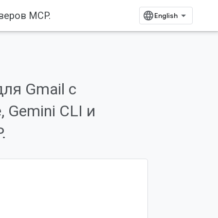
рверов MCP.
ля Gmail с
 Gemini CLI и
.