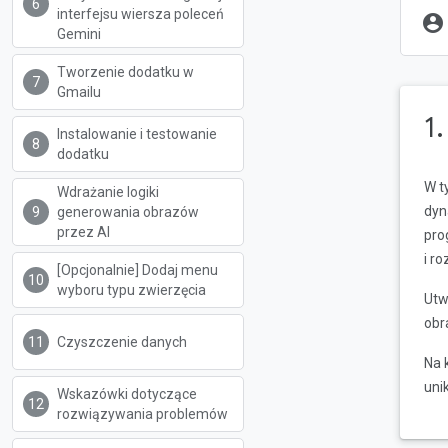
interfejsu wiersza poleceń
account_circle
Gemini
Tworzenie dodatku w
Gmailu
1
Instalowanie i testowanie
dodatku
W t
Wdrażanie logiki
dyn
generowania obrazów
przez AI
pro
i r
[Opcjonalnie] Dodaj menu
wyboru typu zwierzęcia
Utw
obr
Czyszczenie danych
Na 
uni
Wskazówki dotyczące
rozwiązywania problemów