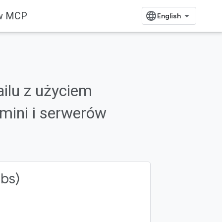
ów MCP
ilu z użyciem
emini i serwerów
abs)