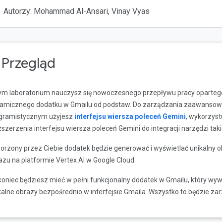
Autorzy: Mohammad Al-Ansari, Vinay Vyas
. Przegląd
ym laboratorium nauczysz się nowoczesnego przepływu pracy opartego 
amicznego dodatku w Gmailu od podstaw. Do zarządzania zaawanso
gramistycznym użyjesz
interfejsu wiersza poleceń Gemini
, wykorzys
ozszerzenia interfejsu wiersza poleceń Gemini do integracji narzędzi tak
orzony przez Ciebie dodatek będzie generować i wyświetlać unikalny 
azu na platformie Vertex AI w Google Cloud.
koniec będziesz mieć w pełni funkcjonalny dodatek w Gmailu, który wywo
kalne obrazy bezpośrednio w interfejsie Gmaila. Wszystko to będzie za