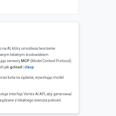
na AI, który umożliwia tworzenie
wanym lokalnym środowiskiem
tując serwery
MCP
(Model Context Protocol)
ich jak
gcloud
i
clasp
.
obraz kota na żądanie, wywołując model
łuje interfejs Vertex AI API, aby generować
rządzane z lokalnego wiersza poleceń.