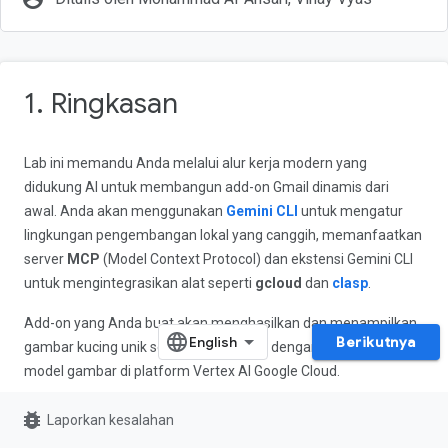
1. Ringkasan
Lab ini memandu Anda melalui alur kerja modern yang
didukung AI untuk membangun add-on Gmail dinamis dari
awal. Anda akan menggunakan
Gemini CLI
untuk mengatur
lingkungan pengembangan lokal yang canggih, memanfaatkan
server
MCP
(Model Context Protocol) dan ekstensi Gemini CLI
untuk mengintegrasikan alat seperti
gcloud
dan
clasp
.
Add-on yang Anda buat akan menghasilkan dan menampilkan
Berikutnya
gambar kucing unik sesuai permintaan dengan memanggil
model gambar di platform Vertex AI Google Cloud.
Pada akhirnya, Anda akan memiliki add-on Gmail yang
bug_report
Laporkan kesalahan
berfungsi penuh dan memanggil Vertex AI API untuk membuat