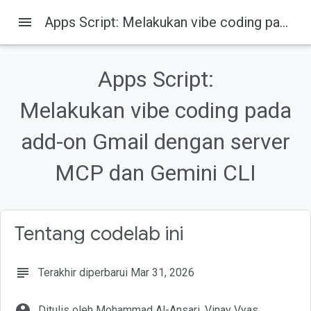
menu
Apps Script: Melakukan vibe coding pada add-on Gmail dengan server MCP dan Gemini CLI
Apps Script:
Pada halaman ini
Melakukan vibe coding pada
1. Ringkasan
2. Yang akan Anda pelajari
add-on Gmail dengan server
3. Penyiapan dan persyaratan
4. Menyiapkan Lingkungan Google Cloud Anda
MCP dan Gemini CLI
5. Mengonfigurasi lingkungan pengembangan lokal Anda
Tentang codelab ini
subject
Terakhir diperbarui Mar 31, 2026
account_circle
Ditulis oleh Mohammad Al-Ansari, Vinay Vyas