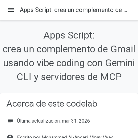
menu
Apps Script: crea un complemento de Gmail usando vibe coding con Gemini CLI y servidores de MCP
Apps Script:
En esta página
crea un complemento de Gmail
1. Descripción general
2. Qué aprenderás
usando vibe coding con Gemini
3. Configuración y requisitos
4. Configura tu entorno de Google Cloud
CLI y servidores de MCP
5. Configura tu entorno de desarrollo local
Acerca de este codelab
subject
Última actualización: mar 31, 2026
account_circle
Escrito por Mohammad Al-Ansari, Vinay Vyas