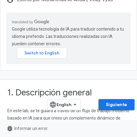
Google utiliza tecnología de IA para traducir contenido a tu
idioma preferido. Las traducciones realizadas con IA
pueden contener errores.
1. Descripción general
Siguiente
En este lab, se te guiará a través de un flujo de trabajo moderno
basado en IA para que crees un complemento dinámico de
Gmail desde cero. Usarás la
CLI de Gemini
para organizar un
bug_report
Informar un error
potente entorno de desarrollo local, aprovechando los