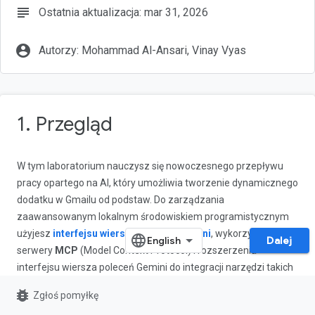
subject
Ostatnia aktualizacja: mar 31, 2026
account_circle
Autorzy: Mohammad Al-Ansari, Vinay Vyas
1. Przegląd
W tym laboratorium nauczysz się nowoczesnego przepływu
pracy opartego na AI, który umożliwia tworzenie dynamicznego
dodatku w Gmailu od podstaw. Do zarządzania
zaawansowanym lokalnym środowiskiem programistycznym
użyjesz
interfejsu wiersza poleceń Gemini
, wykorzystując
Dalej
serwery
MCP
(Model Context Protocol) i rozszerzenia
interfejsu wiersza poleceń Gemini do integracji narzędzi takich
jak
gcloud
i
clasp
.
bug_report
Zgłoś pomyłkę
Utworzony przez Ciebie dodatek będzie generować i