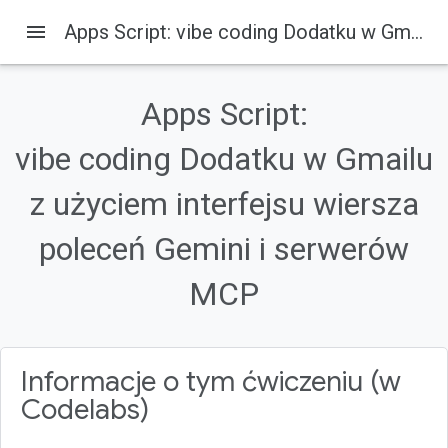
menu
Apps Script: vibe coding Dodatku w Gmailu z użyciem interfejsu wiersza poleceń Gemini i serwerów MCP
Apps Script:
Na tej stronie
vibe coding Dodatku w Gmailu
1. Przegląd
2. Czego się nauczysz
z użyciem interfejsu wiersza
3. Konfiguracja i wymagania
4. Konfigurowanie środowiska Google Cloud
poleceń Gemini i serwerów
5. Konfigurowanie lokalnego środowiska programistycznego
MCP
Informacje o tym ćwiczeniu (w
Codelabs)