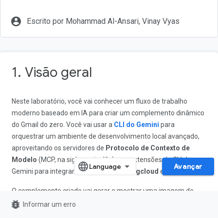
account_circle
Escrito por Mohammad Al-Ansari, Vinay Vyas
1. Visão geral
Neste laboratório, você vai conhecer um fluxo de trabalho
moderno baseado em IA para criar um complemento dinâmico
do Gmail do zero. Você vai usar a
CLI do Gemini
para
orquestrar um ambiente de desenvolvimento local avançado,
aproveitando os servidores de
Protocolo de Contexto de
Modelo
(MCP, na sigla em inglês) e as extensões da CLI do
Avançar
Gemini para integrar ferramentas como
gcloud
e
clasp
.
O complemento criado vai gerar e mostrar uma imagem de
bug_report
gato exclusiva sob demanda chamando um modelo de
Informar um erro
imagem na plataforma Vertex AI do Google Cloud.