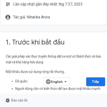
subject
Lần cập nhật gần đây nhất: thg 7 27, 2023
account_circle
Tác giả: Niharika Arora
1. Trước khi bắt đầu
Các giải pháp xác thực truyền thống đặt ra một số thách thức về bảo
mật và khả năng hữu dụng.
Mật khẩu được sử dụng rộng rãi nhưng...
Dễ quên
Tiếp
Người dùng cần có kiến thức để tạo được mật khẩu mạnh.
Dễ bị lừa đảo, thu thập và bị kẻ tấn công dùng trộm qua
bug_report
Báo cáo lỗi
các cuộc tấn công phát lại (replay attack).