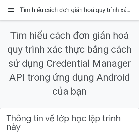
menu
Tìm hiểu cách đơn giản hoá quy trình xác thực bằng cách sử dụng Credential Manager API trong ứng dụng Android của bạn
Trên trang này
1. Trước khi bắt đầu
Tìm hiểu cách đơn giản hoá
Điều kiện tiên quyết
quy trình xác thực bằng cách
Kiến thức bạn sẽ học được
Bạn cần có
sử dụng Credential Manager
2. Bắt đầu thiết lập
API trong ứng dụng Android
của bạn
Thông tin về lớp học lập trình
này