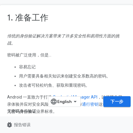
1. 准备工作
传统的身份验证解决方案带来了许多安全性和易用性方面的挑
战。
密码被广泛使用，但是...
容易忘记
用户需要具备相关知识来创建安全系数高的密码。
攻击者可轻松钓鱼、获取和重现密码。
Android 一直致力于打造
Credential Manager API
，以便简化登
下一步
录体验并应对安全风险，具体方法是支持
通行密钥
这一新一代的
无密码身份验证
业界标准。
Credential Manager 整合了对通行密钥的支持，并将其与密码、
bug_report
报告错误
“使用 Google 账号登录”等传统身份验证方法相结合。