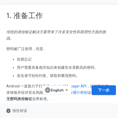
1. 准备工作
传统的身份验证解决方案带来了许多安全性和易用性方面的挑
战。
密码被广泛使用，但是...
容易忘记
用户需要具备相关知识来创建安全系数高的密码。
攻击者可轻松钓鱼、获取和重现密码。
Android 一直致力于打造
Credential Manager API
，以便简化登
下一步
录体验并应对安全风险，具体方法是支持
通行密钥
这一新一代的
无密码身份验证
业界标准。
Credential Manager 整合了对通行密钥的支持，并将其与密码、
bug_report
报告错误
“使用 Google 账号登录”等传统身份验证方法相结合。