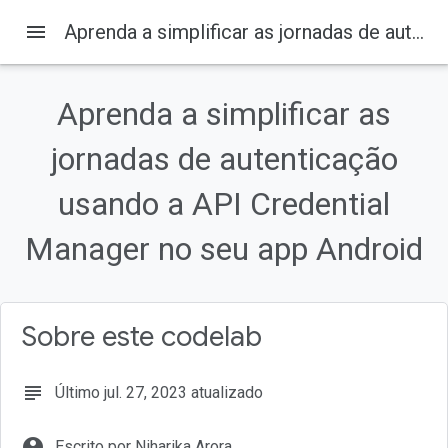
menu
Aprenda a simplificar as jornadas de autenticação usando a API Credential Manager no seu app Android
Aprenda a simplificar as
Nesta página
1. Antes de começar
jornadas de autenticação
Pré-requisitos
usando a API Credential
Conteúdo
O que você vai precisar
Manager no seu app Android
2. Começar a configuração
Sobre este codelab
subject
Último jul. 27, 2023 atualizado
account_circle
Escrito por Niharika Arora