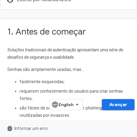
1. Antes de começar
Soluções tradicionais de autenticação apresentam uma série de
desafios de segurança e usabilidade.
Senhas são amplamente usadas, mas…
facilmente esquecidas;
requerem conhecimento do usuário para criar senhas
fortes;
Avançar
são fáceis de ser descobertas por phishing, roubadas e
reutilizadas por invasores.
bug_report
O Android tem trabalhado na criação da
API Credential
Informar um erro
Manager
para simplificar a experiência de login e lidar com