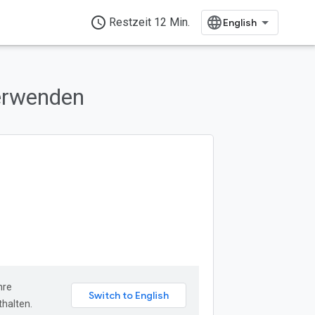
access_time
Restzeit 12 Min.
verwenden
hre
halten.