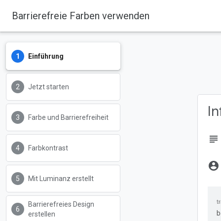
Barrierefreie Farben verwenden
Einführung
Jetzt starten
I
Farbe und Barrierefreiheit
subject
Farbkontrast
account_circle
Mit Luminanz erstellt
Barrierefreies Design
b
erstellen