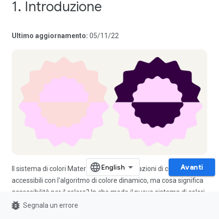
1. Introduzione
Ultimo aggiornamento:
05/11/22
Avanti
Il sistema di colori Material 3 crea combinazioni di colori
accessibili con l'algoritmo di colore dinamico, ma cosa significa
accessibilità per il colore? In che modo il nuovo sistema di colori
bug_report
di Material Design crea una combinazione di colori accessibile e
Segnala un errore
quali strumenti aiutano?