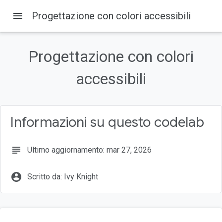
menu
Progettazione con colori accessibili
Su questa pagina
1. Introduzione
Progettazione con colori
Obiettivi didattici
Prerequisiti
accessibili
Che cosa ti serve
2. Inizia
Informazioni su questo codelab
subject
Ultimo aggiornamento: mar 27, 2026
account_circle
Scritto da: Ivy Knight