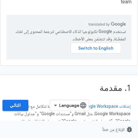
team
تستخدم Google تكنولوجيا الذكاء الاصطناعي لترجمة المحتوى إلى لغتك
المفضّلة، وقد تتضمّن بعض الأخطاء.
1. مقدمة
التالي
إضافات Google Workspace
هي تطبيقات مخصّصة تتكامل مع تطبيقات
Google Workspace، مثل Gmail و"مستندات Google" و"جداول بيانات
Google" و"العروض التقديمية من Google". تتيح هذه الإضافات للمطوّرين
bug_report
إنشاء واجهات مستخدم مخصّصة يتم دمجها مباشرةً في Google Workspace.
الإبلاغ عن خطأ
تساعد الإضافات المستخدمين في العمل بكفاءة أكبر مع الحاجة إلى تبديل السياق