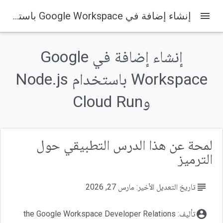
menu
إنشاء إضافة في Google Workspace باستخدام Node.js وCloud Run
على هذه الصفحة
1. مقدمة
إنشاء إضافة في Google
2. الإعداد والمتطلبات
إعداد البيئة بالسرعة التي تناسبك
Workspace باستخدام Node.js
Google Cloud Shell
وCloud Run
3- تفعيل واجهات برمجة التطبيقات Cloud Run وDatastore وAdd-on
لمحة عن هذا الدرس التطبيقي حول
الترميز
subject
تاريخ التعديل الأخير: مارس 27, 2026
account_circle
تأليف: the Google Workspace Developer Relations