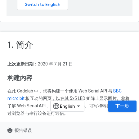
1. 简介
上次更新日期
：2020 年 7 月 21 日
构建内容
在此 Codelab 中，您将构建一个使用 Web Serial API 与
BBC
micro:bit
板互动的网页，以在其 5x5 LED 矩阵上显示图片。您将
了解 Web Serial API，以及如何使用可读、可写和转换数据流通
下一步
过浏览器与串行设备进行通信。
bug_report
报告错误